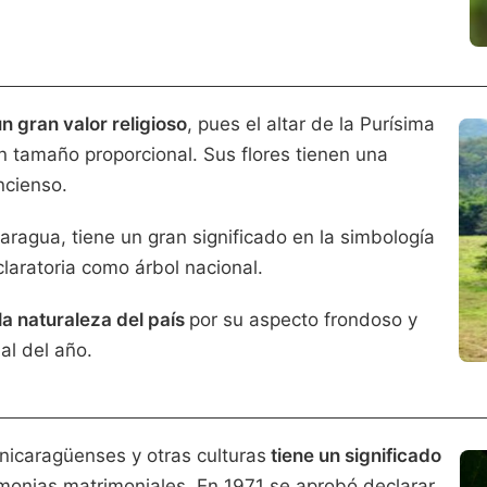
n gran valor religioso
, pues el altar de la Purísima
 tamaño proporcional. Sus flores tienen una
ncienso.
caragua, tiene un gran significado en la simbología
claratoria como árbol nacional.
la naturaleza del país
por su aspecto frondoso y
al del año.
 nicaragüenses y otras culturas
tiene un significado
monias matrimoniales. En 1971 se aprobó declarar