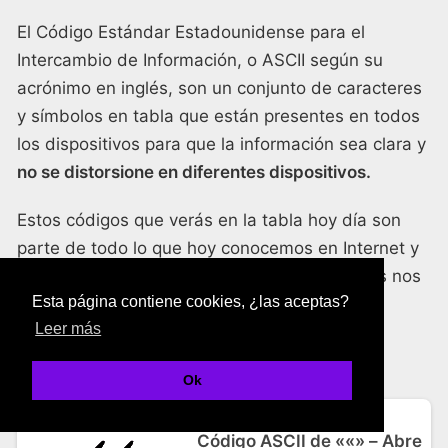
El Código Estándar Estadounidense para el
Intercambio de Información, o ASCII según su
acrónimo en inglés, son un conjunto de caracteres
y símbolos en tabla que están presentes en todos
los dispositivos para que la información sea clara y
no se distorsione en diferentes dispositivos.
Estos códigos que verás en la tabla hoy día son
parte de todo lo que hoy conocemos en Internet y
gracias a este esfuerzo de los programadores nos
Esta página contiene cookies, ¿las aceptas?
podemos comunicar.
Leer más
Códigos ASCII
Ok
Código ASCII de ««» – Abre