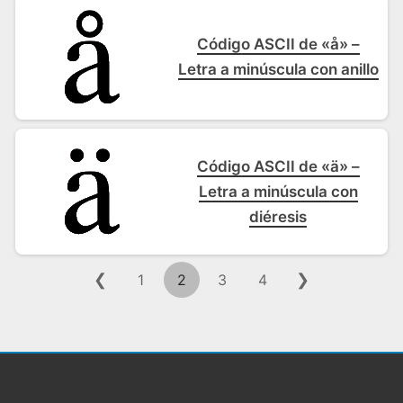
Código ASCII de «å» –
Letra a minúscula con anillo
Código ASCII de «ä» –
Letra a minúscula con
diéresis
❮
❯
1
2
3
4