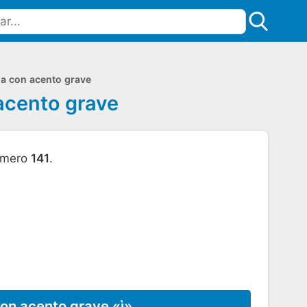
la con acento grave
 acento grave
úmero
141
.
con acento grave «ì»