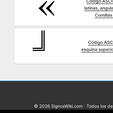
Código ASCII
latinas, angul
Comillas
Código ASCI
esquina superio
© 2026 SignosWiki.com · Todos los d