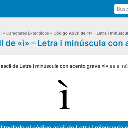
I
»
Caracteres Extendidos
»
Código ASCII de «ì» – Letra i minúscu
 de «ì» – Letra i minúscula con
ascii de Letra i minúscula con acento grave «ì»
es el n
l teclado el código ascii de Letra i minúscula 