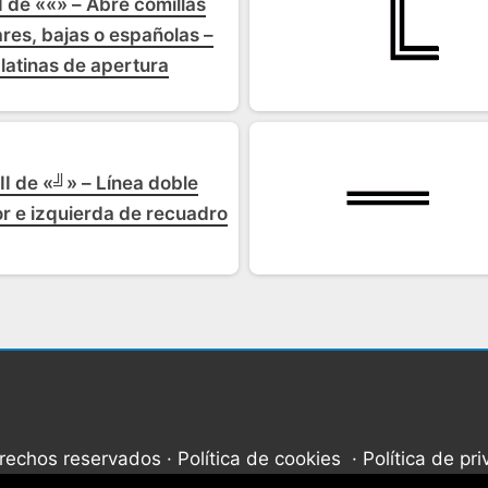
 de ««» – Abre comillas
ares, bajas o españolas –
 latinas de apertura
I de «╝» – Línea doble
r e izquierda de recuadro
erechos reservados
Política de cookies
Política de pr