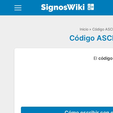
Inicio
»
Código ASCI
Código ASCII
El
código 
Cómo escribir con e