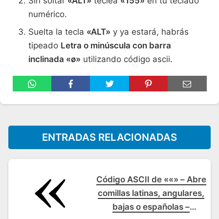
Sin soltar
«ALT»
teclea
«155»
en tu teclado
numérico.
Suelta la tecla
«ALT»
y ya estará, habrás
tipeado
Letra o minúscula con barra
inclinada «ø»
utilizando código ascii.
ENTRADAS RELACIONADAS
Código ASCII de ««» – Abre
comillas latinas, angulares,
bajas o españolas –