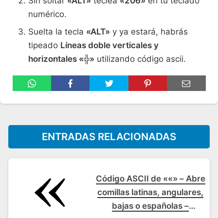
Sin soltar
«ALT»
teclea
«206»
en tu teclado
numérico.
Suelta la tecla
«ALT»
y ya estará, habrás
tipeado
Líneas doble verticales y
horizontales «╬»
utilizando código ascii.
ENTRADAS RELACIONADAS
Código ASCII de ««» – Abre
comillas latinas, angulares,
bajas o españolas –